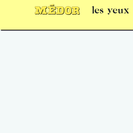
les yeux
Numéros
15 jours gratuits
Offrir un 