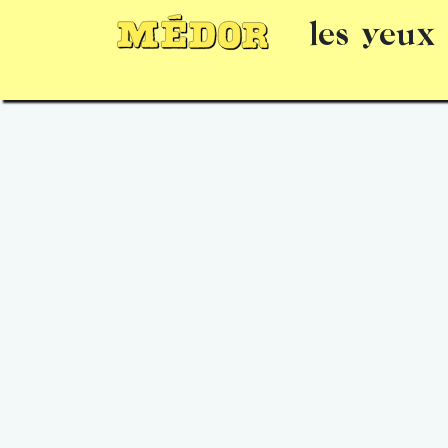
les yeux
Numéros
15 jours gratuits
Offrir un 