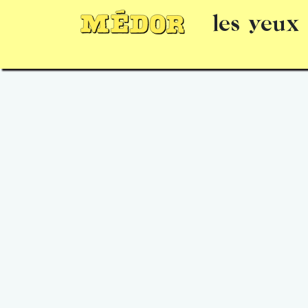
les yeux
Numéros
15 jours gratuits
Offrir un 