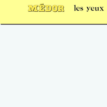
les yeux
Numéros
15 jours gratuits
Offrir un 