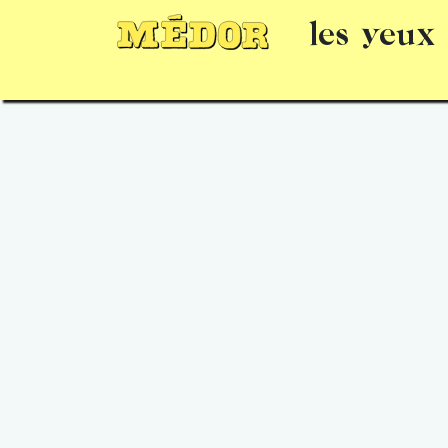
les yeux
Numéros
15 jours gratuits
Offrir un 