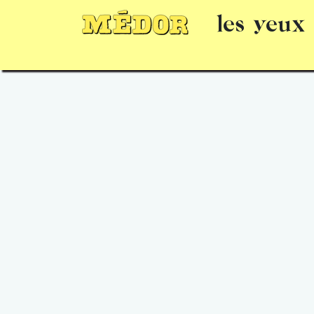
les yeux
Numéros
15 jours gratuits
Offrir un 