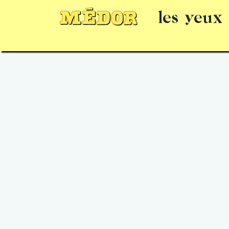
les yeux
Numéros
15 jours gratuits
Offrir un 