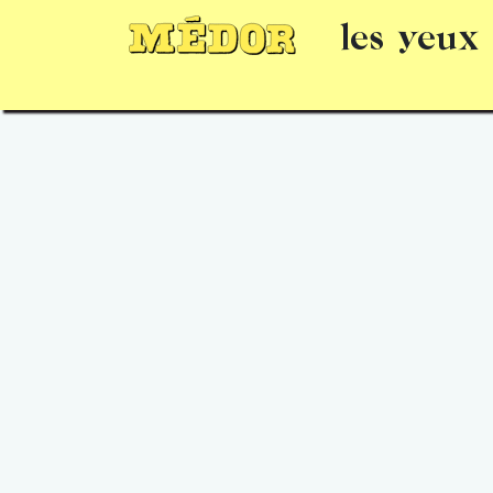
les yeux
Numéros
15 jours gratuits
Offrir un 