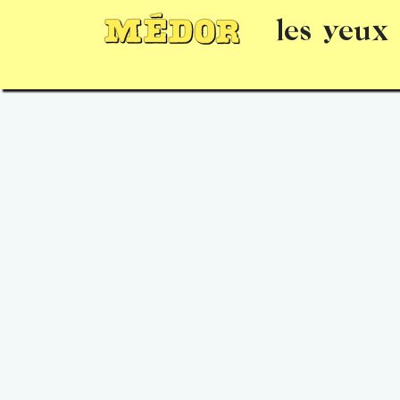
les yeux
Numéros
15 jours gratuits
Offrir un 