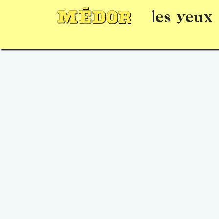
les yeux
Numéros
15 jours gratuits
Offrir un 