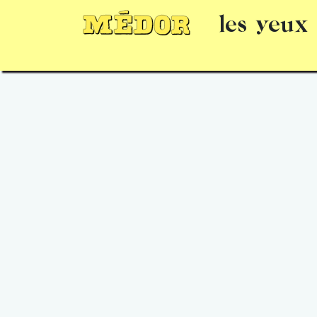
les yeux
Numéros
15 jours gratuits
Offrir un 