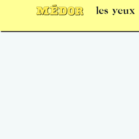
les yeux
Numéros
15 jours gratuits
Offrir un 