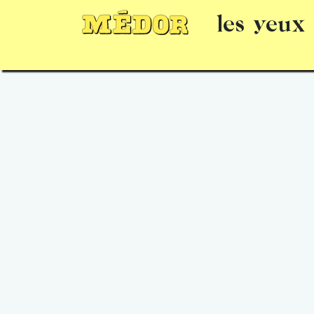
les yeux
Numéros
15 jours gratuits
Offrir un 