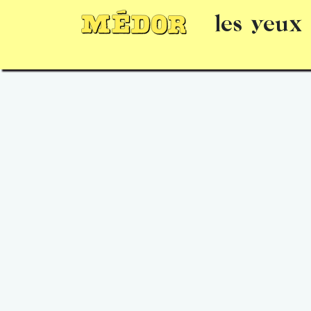
les yeux
Numéros
15 jours gratuits
Offrir un 