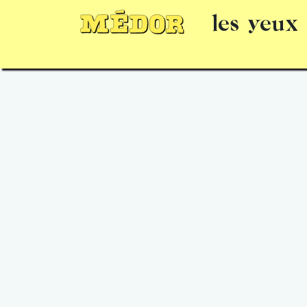
les yeux
Numéros
15 jours gratuits
Offrir un 