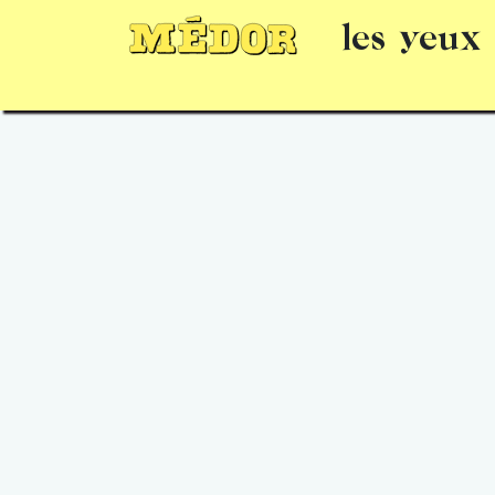
les yeux
Numéros
15 jours gratuits
Offrir un 