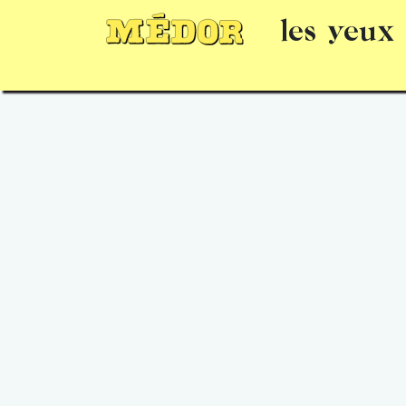
les yeux
Numéros
15 jours gratuits
Offrir un 