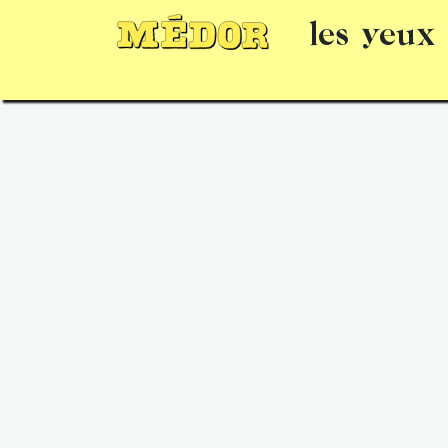
les yeux
Numéros
15 jours gratuits
Offrir un 