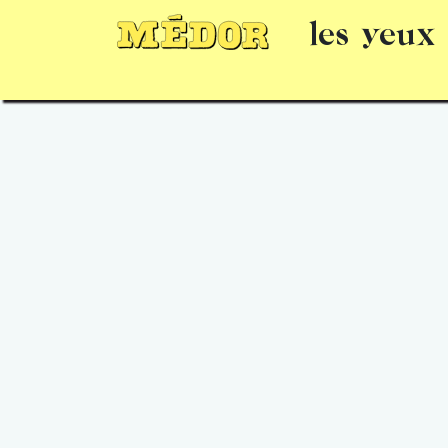
les yeux
Numéros
15 jours gratuits
Offrir un 