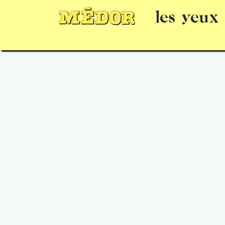
les yeux
Numéros
15 jours gratuits
Offrir un 