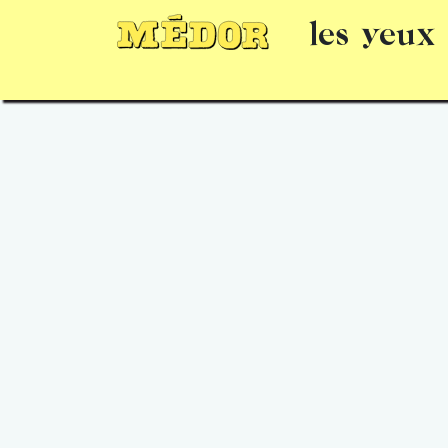
les yeux
Numéros
15 jours gratuits
Offrir un 