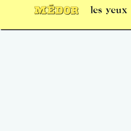
les yeux
Numéros
15 jours gratuits
Offrir un 