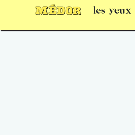
les yeux
Numéros
15 jours gratuits
Offrir un 