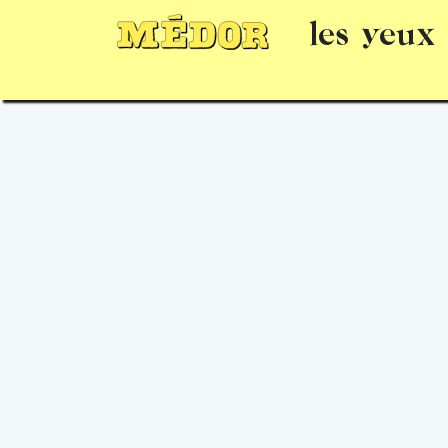
les yeux
Numéros
15 jours gratuits
Offrir un 