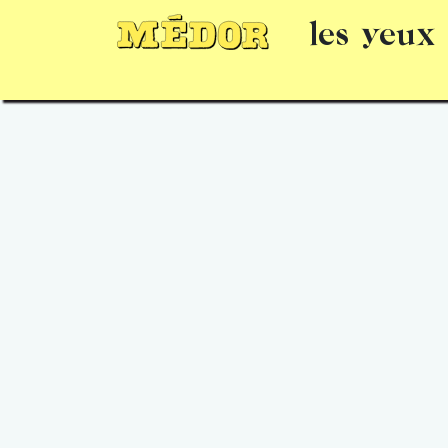
les yeux
Numéros
15 jours gratuits
Offrir un 