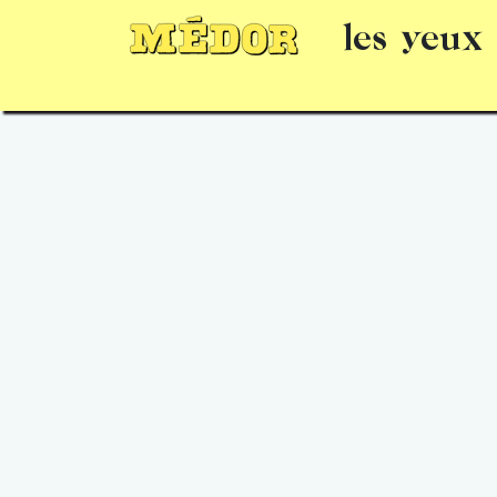
les yeux
Numéros
15 jours gratuits
Offrir un 