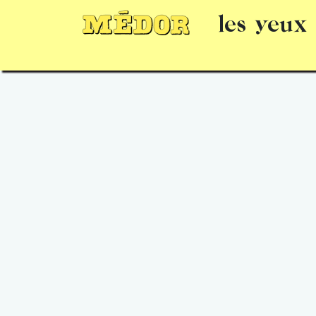
les yeux
Numéros
15 jours gratuits
Offrir un 