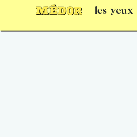
les yeux
Numéros
15 jours gratuits
Offrir un 