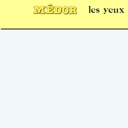
les yeux
Numéros
15 jours gratuits
Offrir un 