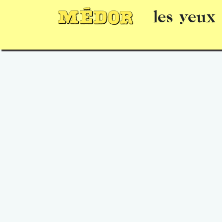
les yeux
Numéros
15 jours gratuits
Offrir un 