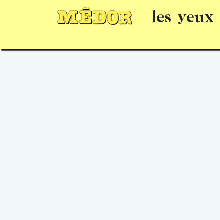
les yeux
Numéros
15 jours gratuits
Offrir un 