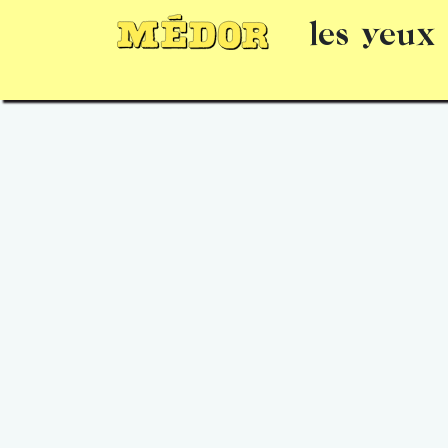
les yeux
Numéros
15 jours gratuits
Offrir un 