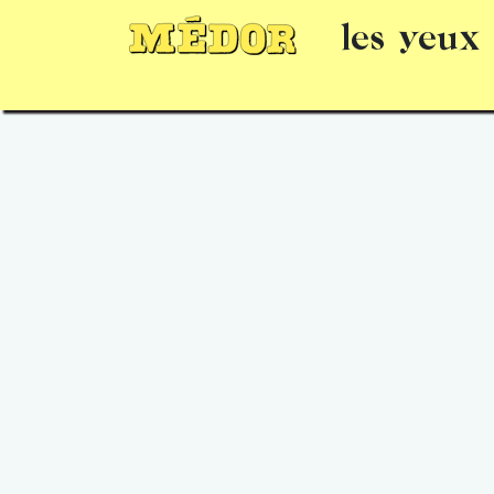
les yeux
Numéros
15 jours gratuits
Offrir un 