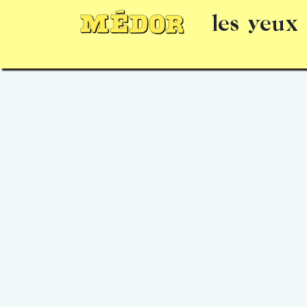
les yeux
Numéros
15 jours gratuits
Offrir un 