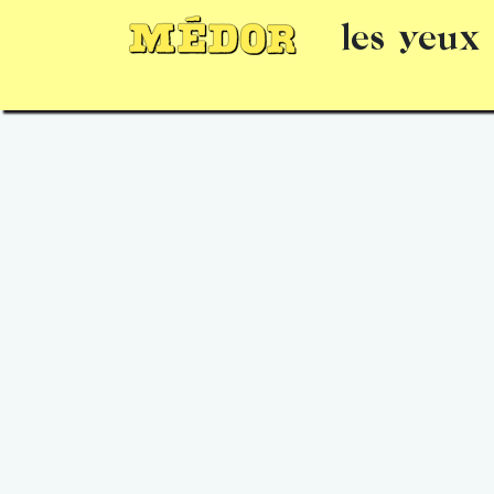
les yeux
Numéros
15 jours gratuits
Offrir un 