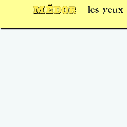
les yeux
Numéros
15 jours gratuits
Offrir un 