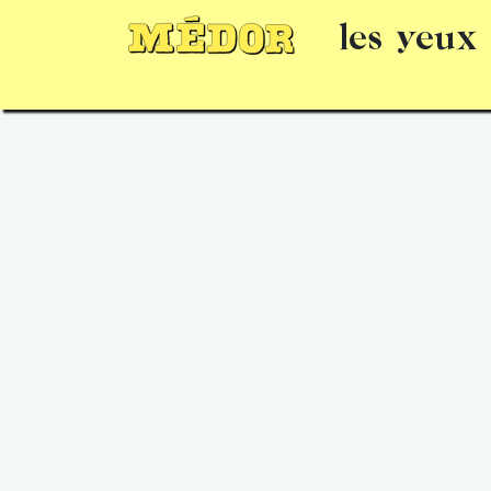
les yeux
Numéros
15 jours gratuits
Offrir un 