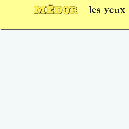
les yeux
Numéros
15 jours gratuits
Offrir un 