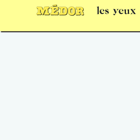
les yeux
Numéros
15 jours gratuits
Offrir un 