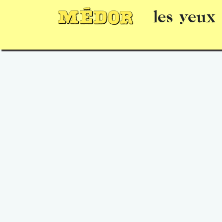
les yeux
Numéros
15 jours gratuits
Offrir un 