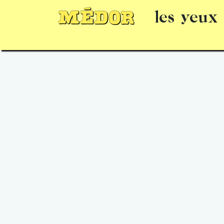
les yeux
Numéros
15 jours gratuits
Offrir un 