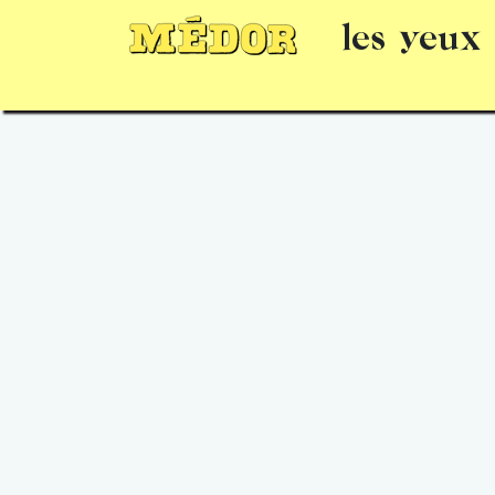
les yeux
Numéros
15 jours gratuits
Offrir un 