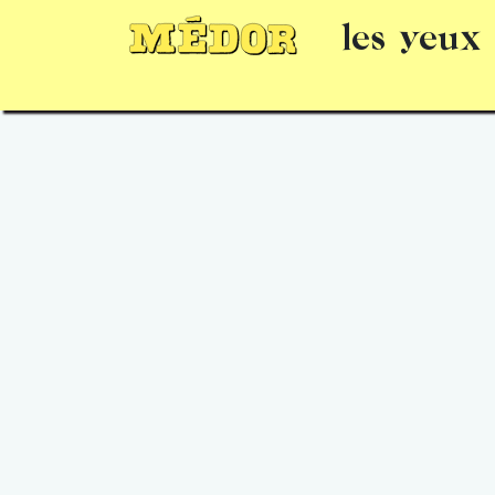
les yeux
Numéros
15 jours gratuits
Offrir un 