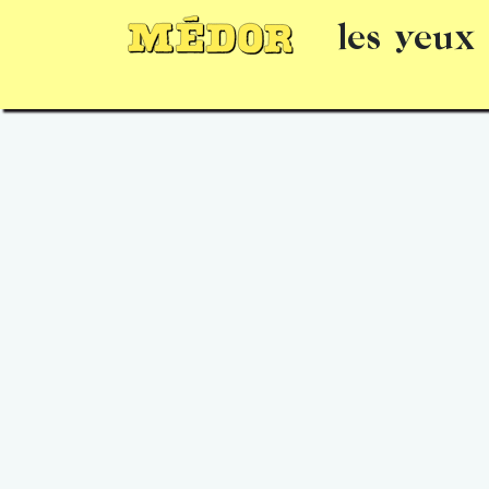
les yeux
Numéros
15 jours gratuits
Offrir un 