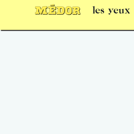
les yeux
Numéros
15 jours gratuits
Offrir un 