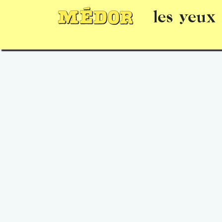
les yeux
Numéros
15 jours gratuits
Offrir un 