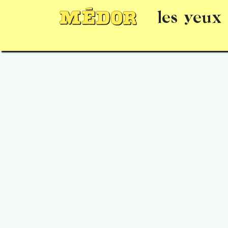
les yeux
Numéros
15 jours gratuits
Offrir un 