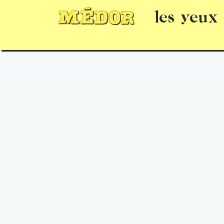
les yeux
Numéros
15 jours gratuits
Offrir un 