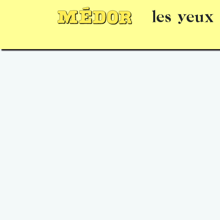
les yeux
Numéros
15 jours gratuits
Offrir un 