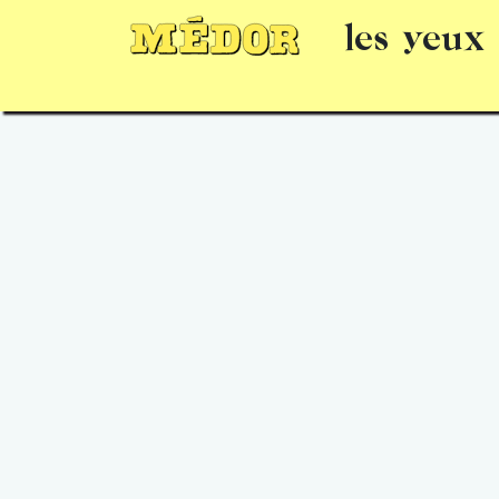
les yeux
Numéros
15 jours gratuits
Offrir un 